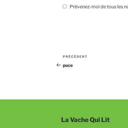
Prévenez-moi de tous les no
Navigation
Article
PRÉCÉDENT
de
précédent
puce
l’article
La Vache Qui Lit